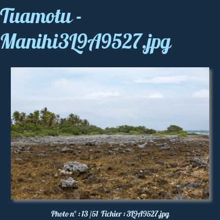
Tuamotu -
Manihi3L9A9527.jpg
Photo nº :
13 /51
Fichier :
3L9A9527.jpg