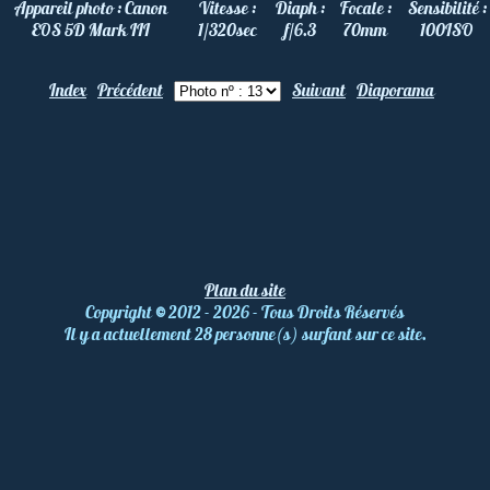
Appareil photo :
Canon
Vitesse :
Diaph :
Focale :
Sensibilité :
EOS 5D Mark III
1/320
sec
f/6.3
70
mm
100
ISO
Index
Précédent
Suivant
Diaporama
Plan du site
Copyright
©
2012 - 2026 - Tous Droits Réservés
Il y a actuellement 28 personne(s) surfant sur ce site.