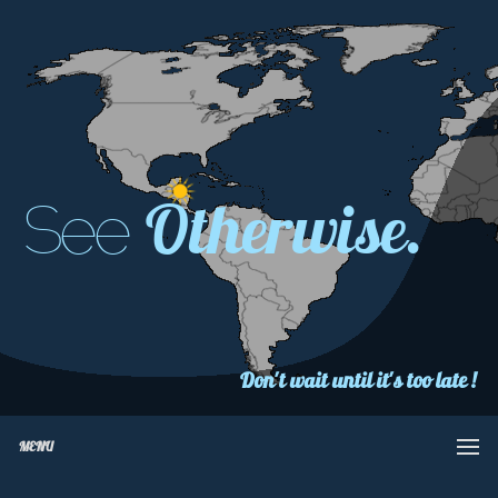
Otherwise.
See
Don't wait until it's too late !
MENU