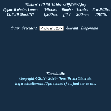
Photo nº :
20 /51
Fichier :
3L9A9577.jpg
Appareil photo :
Canon
Vitesse :
Diaph :
Focale :
Sensibilité :
EOS 5D Mark III
1/200
sec
f/3.2
200
mm
100
ISO
Index
Précédent
Suivant
Diaporama
Plan du site
Copyright
©
2012 - 2026 - Tous Droits Réservés
Il y a actuellement 13 personne(s) surfant sur ce site.