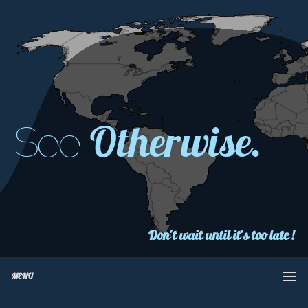
Otherwise.
See
Don't wait until it's too late !
MENU