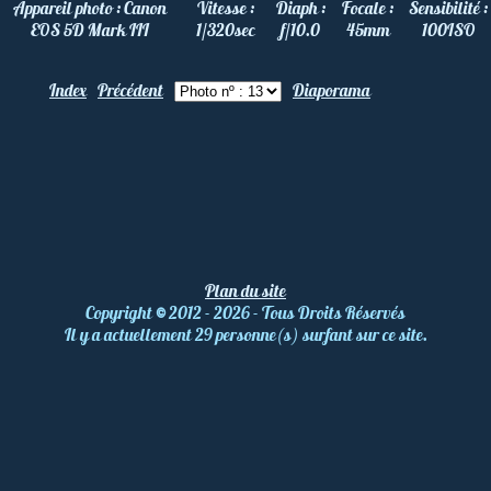
Appareil photo :
Canon
Vitesse :
Diaph :
Focale :
Sensibilité :
EOS 5D Mark III
1/320
sec
f/10.0
45
mm
100
ISO
Index
Précédent
Diaporama
Plan du site
Copyright
©
2012 - 2026 - Tous Droits Réservés
Il y a actuellement 29 personne(s) surfant sur ce site.