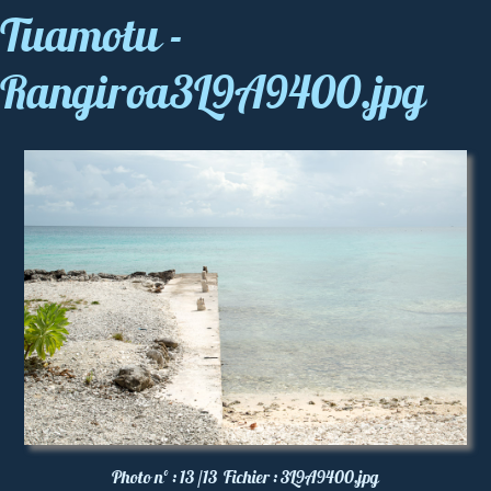
Tuamotu -
Rangiroa3L9A9400.jpg
Photo nº :
13 /13
Fichier :
3L9A9400.jpg