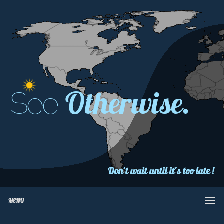
Otherwise.
See
Don't wait until it's too late !
MENU