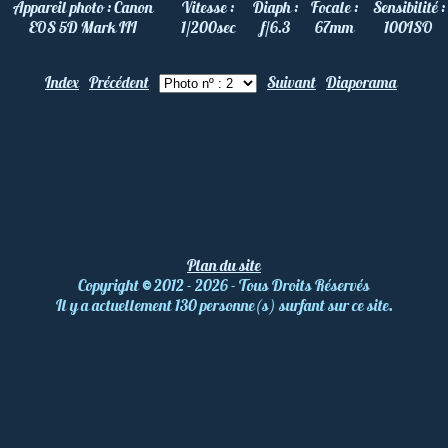
Appareil photo :
Canon
Vitesse :
Diaph :
Focale :
Sensibilité :
EOS 5D Mark III
1/200
sec
f/6.3
67
mm
100
ISO
Index
Précédent
Suivant
Diaporama
Plan du site
Copyright
©
2012 - 2026 - Tous Droits Réservés
Il y a actuellement 130 personne(s) surfant sur ce site.