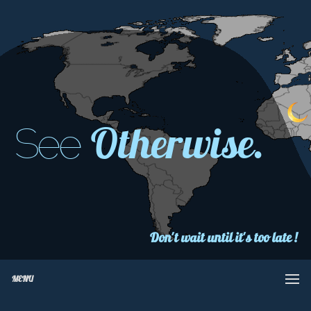
Otherwise.
See
Don't wait until it's too late !
MENU