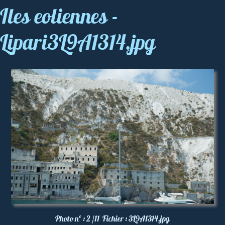
Iles eoliennes -
Lipari3L9A1314.jpg
Photo nº :
2 /11
Fichier :
3L9A1314.jpg