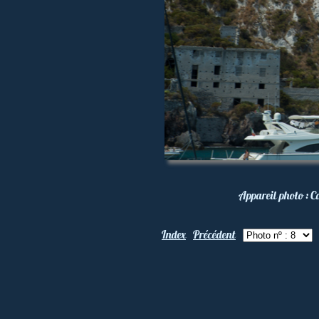
Appareil photo :
C
Index
Précédent