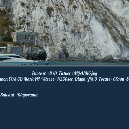
Photo nº :
8 /11
Fichier :
3L9A1316.jpg
anon EOS 5D Mark III
Vitesse :
1/250
sec
Diaph :
f/8.0
Focale :
67
mm
S
Suivant
Diaporama