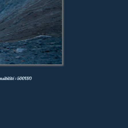
nsibilité :
500
ISO