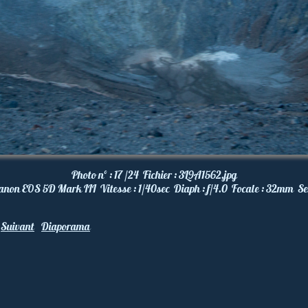
Photo nº :
17 /24
Fichier :
3L9A1562.jpg
anon EOS 5D Mark III
Vitesse :
1/40
sec
Diaph :
f/4.0
Focale :
32
mm
Se
Suivant
Diaporama