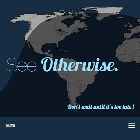
Otherwise.
See
Don't wait until it's too late !
MENU