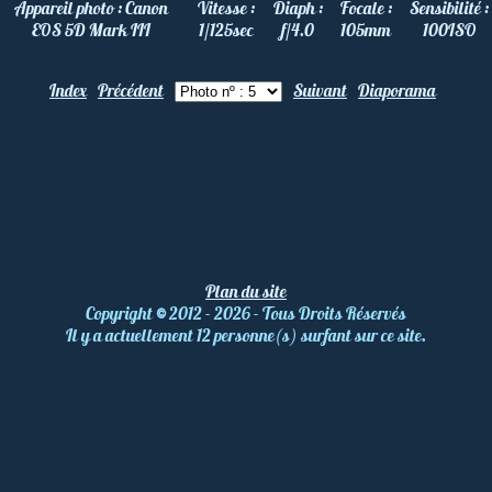
Appareil photo :
Canon
Vitesse :
Diaph :
Focale :
Sensibilité :
EOS 5D Mark III
1/125
sec
f/4.0
105
mm
100
ISO
Index
Précédent
Suivant
Diaporama
Plan du site
Copyright
©
2012 - 2026 - Tous Droits Réservés
Il y a actuellement 12 personne(s) surfant sur ce site.