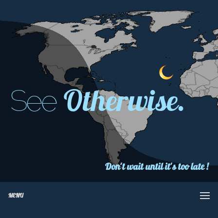
Otherwise.
See
Don't wait until it's too late !
MENU