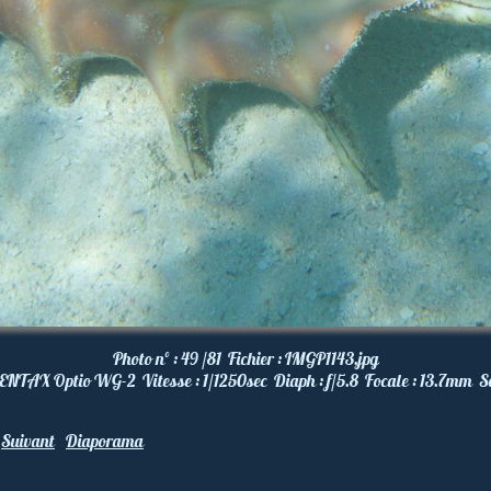
Photo nº :
49 /81
Fichier :
IMGP1143.jpg
ENTAX Optio WG-2
Vitesse :
1/1250
sec
Diaph :
f/5.8
Focale :
13.7
mm
S
Suivant
Diaporama