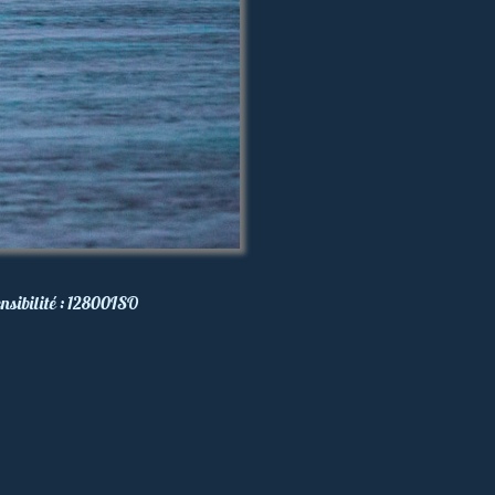
nsibilité :
12800
ISO