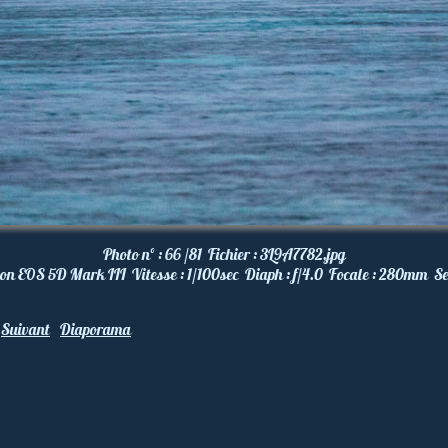
Photo nº :
66 /81
Fichier :
3L9A7782.jpg
on EOS 5D Mark III
Vitesse :
1/100
sec
Diaph :
f/4.0
Focale :
280
mm
Se
Suivant
Diaporama